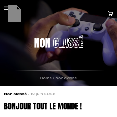
NON
CLASSÉ
Home
>
Non classé
Non classé
12 juin 2026
BONJOUR TOUT LE MONDE !